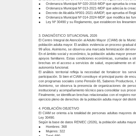
●
Ordenanza Municipal Nº 020-2016-MDP que aprueba la crea
●
Ordenanza Municipal Nº 013-2021-MDP que adecúa la creac
●
Decreto de Alcaldía Nº001-2021-A/MDP, que aprueba el Reg
●
Ordenanza Municipal Nº 014-2024-MDP. que modifica las func
●
Ley Nº 30490 y su Reglamento, que establecen los lineamient
3. DIAGNÓSTICO SITUACIONAL 2026
El Centro Integral de Atención al Adulto Mayor (CIAM) de la Municipa
población adulta mayor. El análisis evidencia un proceso gradual
99 años. Asimismo, se observa una marcada feminización del envej
En el ámbito social y económico, la población adulta mayor prese
apoyos familiares. Estas condiciones económicas, sumadas a situ
brechas en el acceso a servicios de salud, especialmente en el 
autonomía funcional.
El análisis territorial refleja la necesidad de fortalecer los 
participación. Si bien el CIAM constituye el principal punto de en
con programas sociales como Pensión 65, Saberes Productivos, C
Asimismo, se observa la presencia de organizaciones de person
institucional y acompañamiento técnico para consolidar sus proce
Finalmente, se identifican brechas relacionadas con el registro nom
ejercicio pleno de derechos de la población adulta mayor del distrit
4. POBLACIÓN OBJETIVO
El CIAM se orienta a la totalidad de personas adultas mayores del 
Ley 30490.
Según la base de datos RENIEC (2026), la población adulta mayor 
●
Hombres: 368
●
Mujeres: 322
●
Total: 690