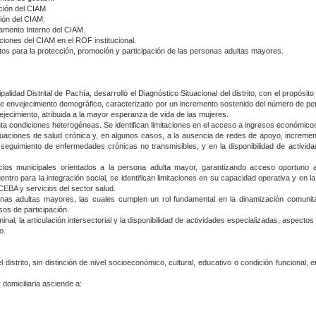
ción del CIAM.
ión del CIAM.
lamento Interno del CIAM.
iones del CIAM en el ROF institucional.
os para la protección, promoción y participación de las personas adultas mayores.
lidad Distrital de Pachía, desarrolló el Diagnóstico Situacional del distrito, con el propósit
 de envejecimiento demográfico, caracterizado por un incremento sostenido del número de p
ecimiento, atribuida a la mayor esperanza de vida de las mujeres.
nta condiciones heterogéneas. Se identifican limitaciones en el acceso a ingresos económic
aciones de salud crónica y, en algunos casos, a la ausencia de redes de apoyo, incrementa
seguimiento de enfermedades crónicas no transmisibles, y en la disponibilidad de activid
servicios municipales orientados a la persona adulta mayor, garantizando acceso oportuno 
cuentro para la integración social, se identifican limitaciones en su capacidad operativa y en
EBA y servicios del sector salud.
as adultas mayores, las cuales cumplen un rol fundamental en la dinamización comunitari
sos de participación.
inal, la articulación intersectorial y la disponibilidad de actividades especializadas, aspect
o.
distrito, sin distinción de nivel socioeconómico, cultural, educativo o condición funcional,
domiciliaria asciende a: