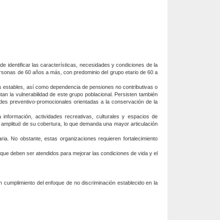
o de identificar las características, necesidades y condiciones de la
ersonas de 60 años a más, con predominio del grupo etario de 60 a
os estables, así como dependencia de pensiones no contributivas o
n la vulnerabilidad de este grupo poblacional. Persisten también
ades preventivo-promocionales orientadas a la conservación de la
a información, actividades recreativas, culturales y espacios de
 la amplitud de su cobertura, lo que demanda una mayor articulación
a. No obstante, estas organizaciones requieren fortalecimiento
os que deben ser atendidos para mejorar las condiciones de vida y el
 en cumplimiento del enfoque de no discriminación establecido en la